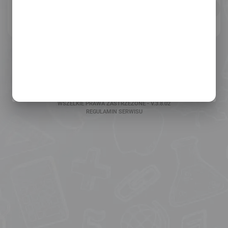
ODZYSKAJ HASŁO
POMOC W LOGOWANIU
COPYRIGHT 2026
EXENTIS SP. Z O.O.
WSZELKIE PRAWA ZASTRZEŻONE - V.3.8.02
REGULAMIN SERWISU