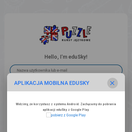
Hello, I'm eduSky!
Nazwa użytkownika lub e-mail
APLIKACJA MOBILNA EDUSKY
Hasło
Widzimy, że korzystasz z systemu Android. Zachęcamy do pobrania
ZALOGUJ SIĘ
aplikacji eduSky z Google Play.
DOŁĄCZ DO NAS!